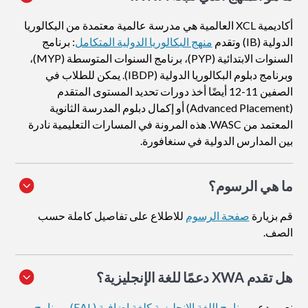
أكاديمية XCL العالمية هي مدرسة عالمية معتمدة من البكالوريا
الدولية (IB) وتقدم
منهج البكالوريا الدولية المتكامل
: برنامج
السنوات الابتدائية (PYP)، برنامج السنوات المتوسطة (MYP)،
وبرنامج دبلوم البكالوريا الدولية (IBDP). يمكن للطلاب في
الصفين 11-12 أيضًا أخذ دورات تحديد المستوى المتقدم
(Advanced Placement) أو إكمال دبلوم المدرسة الثانوية
المعتمد من WASC. هذه المرونة في المسارات التعليمية نادرة
بين المدارس الدولية في سنغافورة.
ما هي الرسوم؟
قم بزيارة
صفحة الرسوم
للاطلاع على تفاصيل كاملة حسب
الصف.
هل تقدم XWA دعمًا للغة الإنجليزية؟
نعم. يدعم
برنامج اللغة الإنجليزية كلغة إضافية (EAL)
و
برنامج