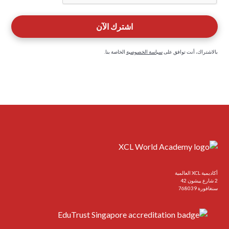
بالاشتراك، أنت توافق على
سياسة الخصوصية
الخاصة بنا.
أكاديمية XCL العالمية
2 شارع ييشون 42
سنغافورة 768039