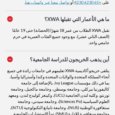
على
+65 6230 4230
أو
تواصل معنا عبر واتساب هنا
.
ما هي الأعمار التي تقبلها XWA؟
تقبل XWA الطلاب من عمر 18 شهرًا (الحضانة) حتى 19 عامًا
(الصف الثاني عشر)، مع وجود جميع الفئات العمرية في حرم
جامعي واحد.
أين يذهب الخريجون للدراسة الجامعية؟
يتلقى خريجو أكاديمية XWA تعليمهم في جامعات رائدة في جميع
أنحاء المملكة المتحدة والولايات المتحدة وكندا وأستراليا وآسيا،
بما في ذلك مؤسسات Ivy League، بالإضافة إلى جامعة
كاليفورنيا بيركلي، وجامعة بوسطن، وجامعة ماكجيل، وجامعة
تورنتو، وكلية لندن الجامعية (UCL)، وكينغز كوليدج لندن، ومعهد
العلوم السياسية (Sciences Po)، وجامعة سيدني، وجامعة
سنغافورة الوطنية (NUS)، وجامعة نانيانغ التكنولوجية (NTU)،
وجامعة سنغافورة للإدارة (SMU). تبدأ الاستشارات الجامعية