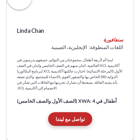
Linda Chan
سنغافورة
اللغات المنطوقة:
الإنجليزية، الصينية
ليندا أم لأربعة أطفال، مجموعتان من التوائم، جميعهم يدرسون في
أكاديمية XCL العالمية، اثنان منهم في الصف الخامس واثنان في الصف
الأول (المرحلة الابتدائية). اختارت عائلتها أكاديمية XCL لبرنامج البكالوريا
الدولية (IB) الخاص بها والشعور القوي بالانتماء للمجتمع، والذي تصفه
بأنه يشبه العائلة. يسعدها أن تشارك تجربتها مع العائلات التي تفكر في
الانضمام إلى أكاديمية XCL.
أطفال في XWA: 4 (الصف الأول والصف الخامس)
تواصل مع ليندا