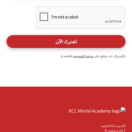
بالاشتراك، أنت توافق على
سياسة الخصوصية
الخاصة بنا.
أكاديمية XCL العالمية
2 شارع ييشون 42