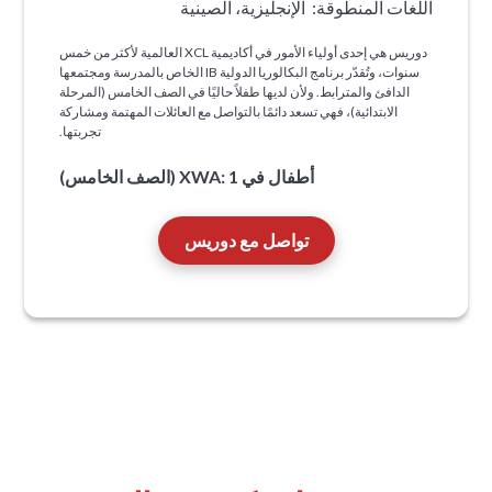
اللغات المنطوقة:
الإنجليزية، الصينية
دوريس هي إحدى أولياء الأمور في أكاديمية XCL العالمية لأكثر من خمس
سنوات، وتُقدّر برنامج البكالوريا الدولية IB الخاص بالمدرسة ومجتمعها
الدافئ والمترابط. ولأن لديها طفلاً حاليًا في الصف الخامس (المرحلة
الابتدائية)، فهي تسعد دائمًا بالتواصل مع العائلات المهتمة ومشاركة
تجربتها.
أطفال في XWA: 1 (الصف الخامس)
تواصل مع دوريس