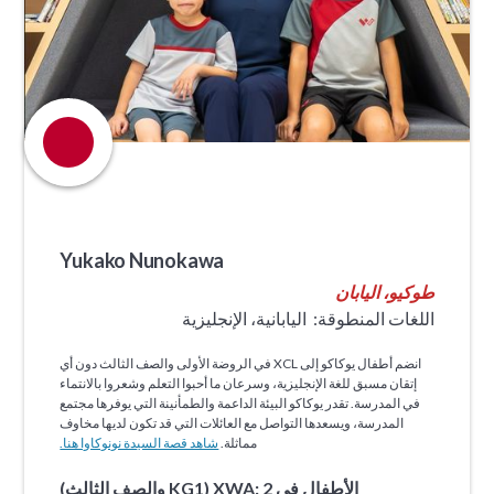
Yukako Nunokawa
طوكيو، اليابان
اللغات المنطوقة:
اليابانية، الإنجليزية
انضم أطفال يوكاكو إلى XCL في الروضة الأولى والصف الثالث دون أي
إتقان مسبق للغة الإنجليزية، وسرعان ما أحبوا التعلم وشعروا بالانتماء
في المدرسة. تقدر يوكاكو البيئة الداعمة والطمأنينة التي يوفرها مجتمع
المدرسة، ويسعدها التواصل مع العائلات التي قد تكون لديها مخاوف
مماثلة.
شاهد قصة السيدة نونوكاوا هنا.
الأطفال في XWA: 2 (KG1 والصف الثالث)