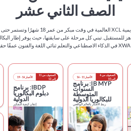
الصف الثاني عشر
تبدأ رحلة تعلم طفلك في أكاديمية XCL العالمية
.
الصفوف من 6
الصفوف من 11
الأعمار 11 - 16
الأعمار 16 - 19
إلى 10
إلى 12
IB MYP: برنامج
IBDP: برنامج
السنوات
دبلوم البكالوريا
المتوسطة
الدولية
للبكالوريا الدولية
ربط الأفكار بالعالم الواقعي
إتقان كيفية التفكير