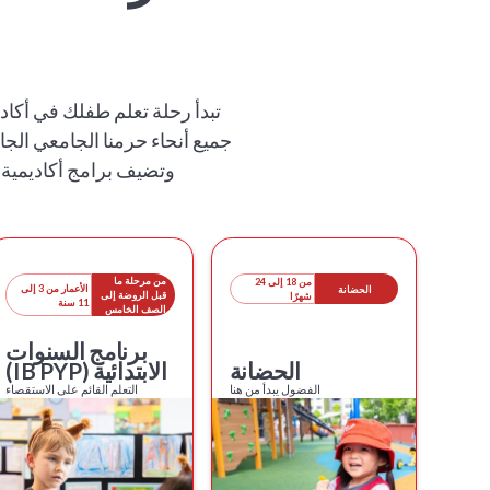
وتضيف برامج أكاديمية XWA في الذكاء الاصطناعي والتعلم ثنائي اللغة والفنون عمقًا حقيقيًا على طول الطريق
من مرحلة ما
من 18 إلى 24
الأعمار من 3 إلى
الحضانة
قبل الروضة إلى
شهرًا
11 سنة
الصف الخامس
برنامج السنوات
الحضانة
الابتدائية (IB PYP)
الفضول يبدأ من هنا
التعلم القائم على الاستقصاء