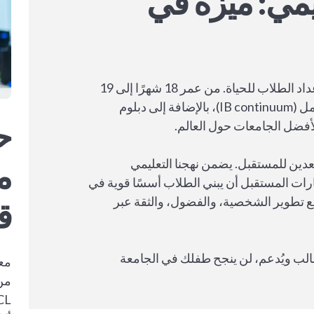
يمي: ميزة في
في أكاديمية XCL العالمية، نتجاوز التفوق الأكاديمي لإعداد الطلاب للحياة. من عمر 18 شهرًا إلى 19
عامًا، يستفيد الطلاب من منهج البكالوريا الدولية المتكامل (IB continuum)، بالإضافة إلى دبلوم
ح
م
ستعدين للمستقبل. يضمن نهجنا التعليمي
رات المستقبل أن يبني الطلاب أسسًا قوية في
مع تطوير الشخصية، والفضول، والثقة عبر
ق
ب ويُدعم، لن ينجح طفلك في الجامعة
معت
من 