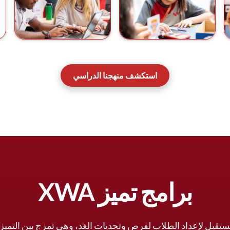
استكشف منهجنا الدراسي
برامج تميز XWA
تقبل لإعداد الطلاب لفرص وتحديات الغد، وهي تمزج بين التميز ا