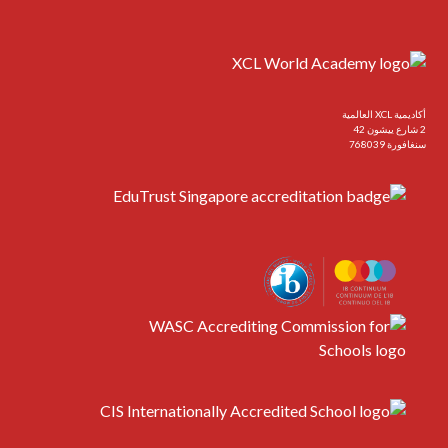
أكاديمية XCL العالمية
2 شارع ييشون 42
سنغافورة 768039