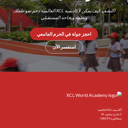
اكتشف كيف يمكن لأكاديمية XCL العالمية دعم نمو طفلك
وتعلمه ونجاحه المستقبلي
احجز جولة في الحرم الجامعي
استفسر الآن
أكاديمية XCL العالمية
2 شارع ييشون 42
سنغافورة 768039