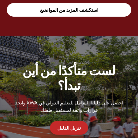
استكشف المزيد من المواضيع
لست متأكدًا من أين
تبدأ؟
احصل على دليلنا الشامل للتعليم الدولي في XWA واتخذ
قرارات واثقة لمستقبل طفلك
تنزيل الدليل