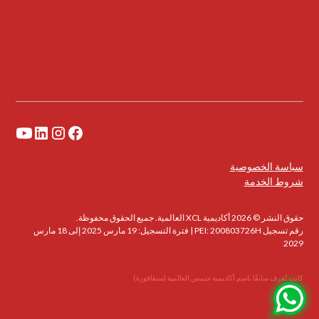
سياسة الخصوصية
شروط الخدمة
حقوق النشر © 2026 أكاديمية XCL العالمية. جميع الحقوق محفوظة.
رقم تسجيل PEI: 200803726H | فترة التسجيل: 19 مارس 2025 إلى 18 مارس
2029
كانت تُعرف سابقًا باسم أكاديمية جيمس العالمية (سنغافورة)