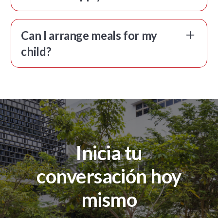
You can review the full list of documents here
https://www.xwa.edu.sg/admissions/application-checklist/
Doris Teoh
Embajador de XCL World Academy
Can I arrange meals for my
child?
You can go ahead and apply by selecting the link here
https://www.xwa.edu.sg/admissions/apply-online/
Elaine Xu
Embajador de XCL World Academy
Yes we have a school canteen offering Asian, Western and
Vegetarian meals daily. The menu changes daily and weekly and our
service provider is headed up by a Michelin-star chef. You can also
send in home lunch.
Inicia tu
conversación hoy
mismo