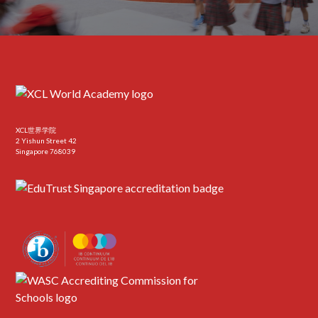
XCL世界学院
2 Yishun Street 42
Singapore 768039