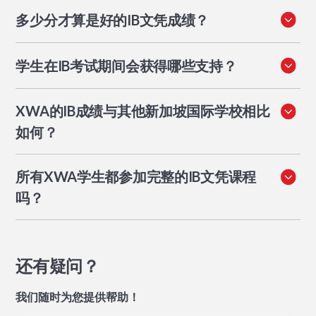
多少分才算是好的IB文凭成绩？
全球平均分约为45分中的30分。38分以上的成绩通常在
学生在IB考试期间会获得哪些支持？
竞争激烈的大学中具有竞争力。40分以上的成绩使学生位
列全球前10%。XWA 2025届学生的平均分为33.2分，其
在为期两年的文凭课程中，学生会获得系统的备考支持，
中11%的学生获得40分或以上。
XWA的IB成绩与其他新加坡国际学校相比
包括模拟考试、复习课程和个性化教师辅导。大学升学指
导与学术准备同步进行，确保学生在处理申请和考试时，
如何？
两者兼顾，互不影响。
XWA 2025届学生的平均分数为33.2分，高于全球平均分
所有XWA学生都参加完整的IB文凭课程
数30.58分。如需进行具体的学校间比较，家长应查阅各
学校公布的结果，因为评估方法和学生人数各不相同。
吗？
XWA提供完整的IB文凭课程。需要替代途径的学生可以
与学术团队讨论选择。本页公布的通过率和平均分数反映
的是完成完整文凭课程的学生。
还有疑问？
我们随时为您提供帮助！