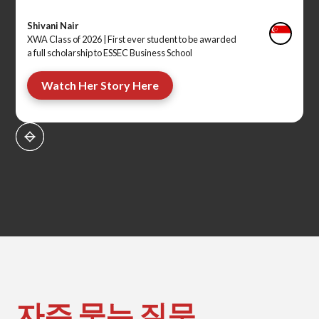
Shivani Nair
XWA Class of 2026 |
First ever student to be awarded
a full scholarship to ESSEC Business School
Watch Her Story Here
자주 묻는 질문