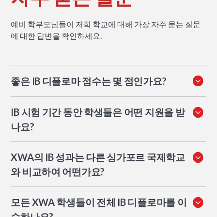
예비 학부모님들이 저희 학교에 대해 가장 자주 묻는 질문
에 대한 답변을 확인하세요.
좋은 IB 디플로마 점수는 몇 점인가요?
전 세계 평균은 45점 만점에 약 30점입니다. 38점 이상은
IB 시험 기간 동안 학생들은 어떤 지원을 받
일반적으로 경쟁이 치열한 명문 대학에 합격하기에 충분한
점수입니다. 40점 이상은 전 세계 상위 10%에 해당합니다.
나요?
XWA 2025년 졸업생들은 평균 33.2점을 기록했으며, 학생
학생들은 2년간의 디플로마 프로그램 동안 모의고사, 복습
의 11%가 40점 이상을 받았습니다.
XWA의 IB 성과는 다른 싱가포르 국제학교
세션, 개별 교사 지원을 포함한 체계적인 준비를 받습니다.
대학 진학 지도는 학업 준비와 병행하여 진행되므로, 학생
와 비교하여 어떤가요?
들은 어느 한쪽이 과도하게 부담되지 않도록 지원서 작성
XWA의 2025년 평균 점수 33.2점은 전 세계 평균인 30.58
과 시험 준비를 관리할 수 있습니다.
모든 XWA 학생들이 전체 IB 디플로마를 이
점보다 높습니다. 학교별 비교를 위해서는 방법론과 학생
수가 다르므로 학부모님께서는 각 학교에서 발표한 결과를
수하나요?