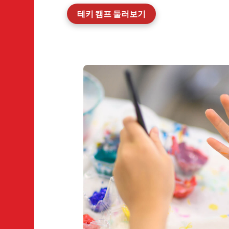
테키 캠프 둘러보기