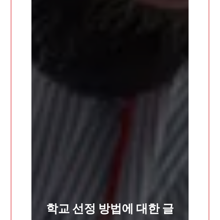
학교 선정 방법에 대한 글