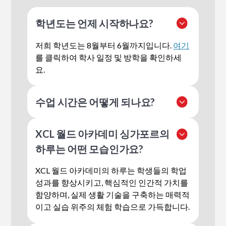
학년도는 언제 시작하나요?
저희 학년도는 8월부터 6월까지입니다.
여기
를 클릭하여 학사 일정 및 방학을 확인하세
요.
수업 시간은 어떻게 되나요?
오전 교직원 감독 -
오전 8:10 – 8:45 (지정된
XCL 월드 아카데미 싱가포르의
구역)
하루는 어떤 모습인가요?
복도/교실 개방 -
오전 8:20
유아원 – 12학년 -
오전 8:30 – 오후 3:30
XCL 월드 아카데미의 하루는 학생들의 학업
성과를 향상시키고, 핵심적인 인간적 가치를
정규 수업 주간은 월요일부터 금요일까지이
함양하며, 실제 생활 기술을 구축하는 매력적
며, 가끔 주말 특별 행사가 있습니다. XCL 월
이고 실습 위주의 체험 학습으로 가득합니다.
드 아카데미 교직원의 감독 하에 활동하는 경
우를 제외하고는 오전 8시 10분 이전과 오후