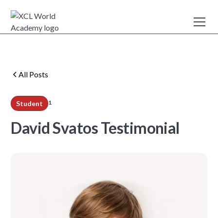
All Posts
1
Student
min read
David Svatos Testimonial