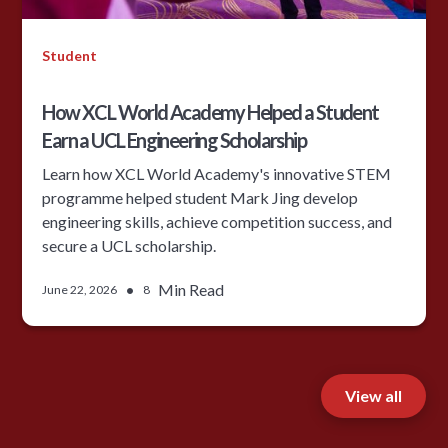
Student
How XCL World Academy Helped a Student
Earn a UCL Engineering Scholarship
Learn how XCL World Academy's innovative STEM
programme helped student Mark Jing develop
engineering skills, achieve competition success, and
secure a UCL scholarship.
•
Min Read
June 22, 2026
8
View all