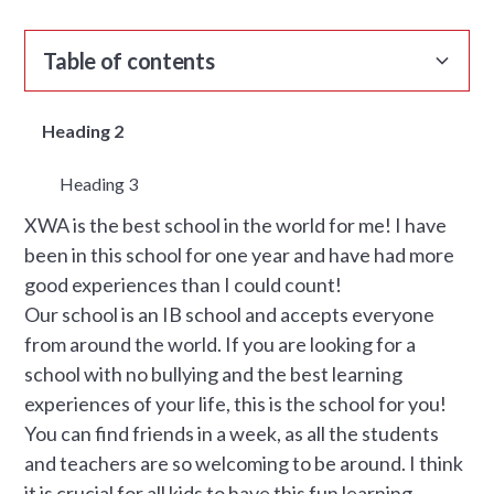
Table of contents
Heading 2
Heading 3
XWA is the best school in the world for me! I have
been in this school for one year and have had more
good experiences than I could count!
Our school is an IB school and accepts everyone
from around the world. If you are looking for a
school with no bullying and the best learning
experiences of your life, this is the school for you!
You can find friends in a week, as all the students
and teachers are so welcoming to be around. I think
it is crucial for all kids to have this fun learning