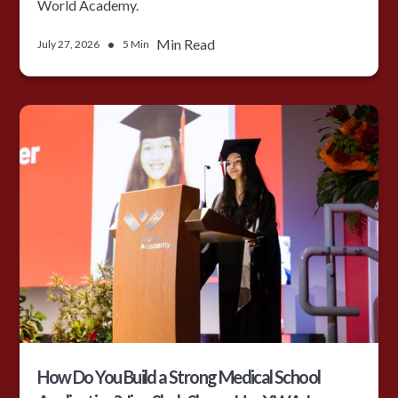
World Academy.
•
Min Read
July 27, 2026
5 Min
How Do You Build a Strong Medical School