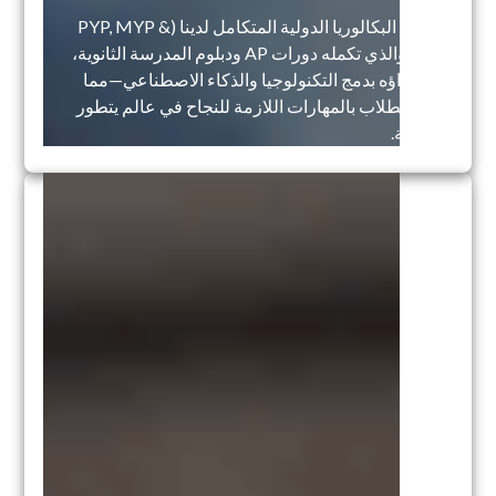
برنامج البكالوريا الدولية المتكامل لدينا (PYP, MYP &
DP)، والذي تكمله دورات AP ودبلوم المدرسة الثانوية،
يتم إثراؤه بدمج التكنولوجيا والذكاء الاصطناعي—مما
يزود الطلاب بالمهارات اللازمة للنجاح في عالم يتطور
بسرعة.