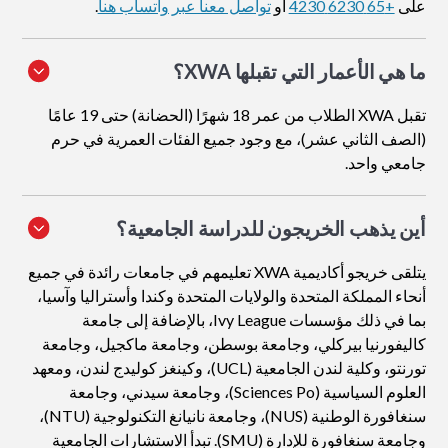
على
+65 6230 4230
أو
تواصل معنا عبر واتساب هنا
.
ما هي الأعمار التي تقبلها XWA؟
تقبل XWA الطلاب من عمر 18 شهرًا (الحضانة) حتى 19 عامًا
(الصف الثاني عشر)، مع وجود جميع الفئات العمرية في حرم
جامعي واحد.
أين يذهب الخريجون للدراسة الجامعية؟
يتلقى خريجو أكاديمية XWA تعليمهم في جامعات رائدة في جميع
أنحاء المملكة المتحدة والولايات المتحدة وكندا وأستراليا وآسيا،
بما في ذلك مؤسسات Ivy League، بالإضافة إلى جامعة
كاليفورنيا بيركلي، وجامعة بوسطن، وجامعة ماكجيل، وجامعة
تورنتو، وكلية لندن الجامعية (UCL)، وكينغز كوليدج لندن، ومعهد
العلوم السياسية (Sciences Po)، وجامعة سيدني، وجامعة
سنغافورة الوطنية (NUS)، وجامعة نانيانغ التكنولوجية (NTU)،
وجامعة سنغافورة للإدارة (SMU). تبدأ الاستشارات الجامعية