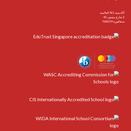
أكاديمية XCL العالمية
2 شارع ييشون 42
سنغافورة 768039