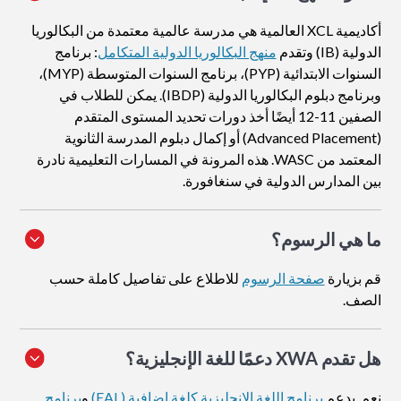
أكاديمية XCL العالمية هي مدرسة عالمية معتمدة من البكالوريا
الدولية (IB) وتقدم
منهج البكالوريا الدولية المتكامل
: برنامج
السنوات الابتدائية (PYP)، برنامج السنوات المتوسطة (MYP)،
وبرنامج دبلوم البكالوريا الدولية (IBDP). يمكن للطلاب في
الصفين 11-12 أيضًا أخذ دورات تحديد المستوى المتقدم
(Advanced Placement) أو إكمال دبلوم المدرسة الثانوية
المعتمد من WASC. هذه المرونة في المسارات التعليمية نادرة
بين المدارس الدولية في سنغافورة.
ما هي الرسوم؟
قم بزيارة
صفحة الرسوم
للاطلاع على تفاصيل كاملة حسب
الصف.
هل تقدم XWA دعمًا للغة الإنجليزية؟
نعم. يدعم
برنامج اللغة الإنجليزية كلغة إضافية (EAL)
و
برنامج