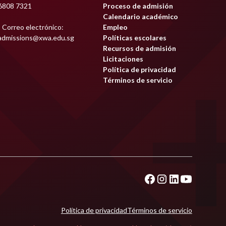
6808 7321
Proceso de admisión
Calendario académico
Correo electrónico:
Empleo
admissions@xwa.edu.sg
Políticas escolares
Recursos de admisión
Licitaciones
Política de privacidad
Términos de servicio
Política de privacidad
Términos de servicio