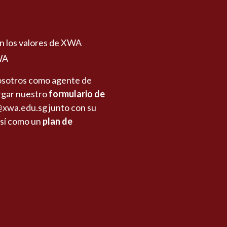
on los valores de XWA
WA
 nosotros como agente de
rgar nuestro
formulario de
@xwa.edu.sg
junto con su
así como un
plan de