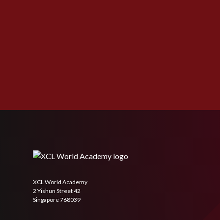
XCL World Academy
2 Yishun Street 42
Singapore 768039