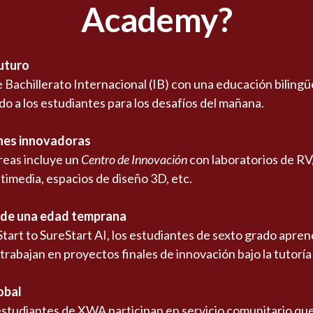
Academy?
futuro
Bachillerato Internacional (IB) con una educación bilingüe
o a los estudiantes para los desafíos del mañana.
ones innovadoras
eas incluye un
Centro de Innovación
con laboratorios de RV
timedia, espacios de diseño 3D, etc.
esde una edad temprana
 Start to SureStart AI, los estudiantes de sexto grado apre
 trabajan en proyectos finales de innovación bajo la tutoría
obal
estudiantes de XWA participan en servicio comunitario que