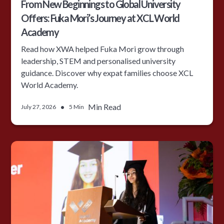
From New Beginnings to Global University
Offers: Fuka Mori’s Journey at XCL World
Academy
Read how XWA helped Fuka Mori grow through
leadership, STEM and personalised university
guidance. Discover why expat families choose XCL
World Academy.
•
Min Read
July 27, 2026
5 Min