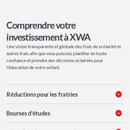
Comprendre votre
investissement à XWA
Une vision transparente et globale des frais de scolarité et
autres frais afin que vous puissiez planifier en toute
confiance et prendre des décisions éclairées pour
l'éducation de votre enfant.
Réductions pour les fratries
XCL World Academy est une école internationale
Bourses d'études
axée sur la famille à Singapour. Nous offrons des
réductions complètes pour les fratries aux familles
XCL World Academy propose des bourses partielles