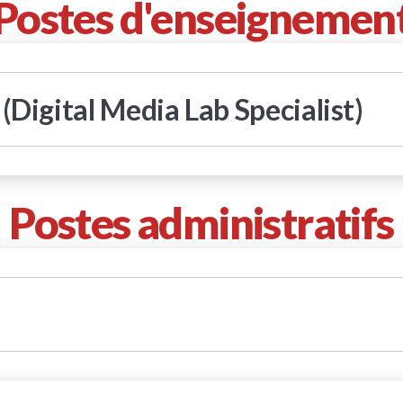
Postes d'enseignemen
Digital Media Lab Specialist)
ant subject-specific IB MYP and DP experience, as well as a clear t
Postes administratifs
ely to the collaborative culture of the school.
l mindedness and school's mission.
gulations, including duties, deadlines and programme requirement (
 order to fully meet all expectations of the role and sets and mainta
 and assessment documentations.
onal Senior/Accounts Executive. This position will support the a
iance with internal and external audit processes. Bookkeeping for
zes the importance and provides support for XCL extended school 