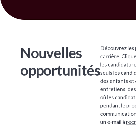
Nouvelles
Découvrez les 
carrière. Cliq
les candidatur
opportunités
seuls les cand
des enfants et
entretiens, des
où les candida
pendant le proc
communication 
un e-mail à
rec