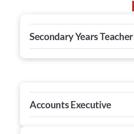
Secondary Years Teacher (
Preference will be given to teachers who have relev
school settings.
Main Responsibilities
Teachers should be willing to contribute positiv
Demonstrates professional ethics, internationa
Accounts Executive
Adheres cooperatively to XCL’s policies and re
Seeks clarification in case of lack of clarity in
Contributes to the development of curriculum
XCL World Academy is seeking to recruit a professi
and reconciliation of all accounts to ensure compl
Show exemplary attendance to work eg. recogni