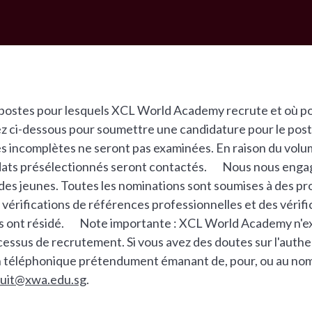
postes pour lesquels XCL World Academy recrute et où pou
uez ci-dessous pour soumettre une candidature pour le pos
es incomplètes ne seront pas examinées. En raison du vol
idats présélectionnés seront contactés. Nous nous engag
 des jeunes. Toutes les nominations sont soumises à des p
 vérifications de références professionnelles et des vérif
ts ont résidé. Note importante : XCL World Academy n'ex
essus de recrutement. Si vous avez des doutes sur l'authen
téléphonique prétendument émanant de, pour, ou au nom
ruit@xwa.edu.sg
.