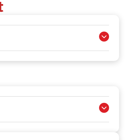
t
rack record of superior teaching in international
IB).
ins high standards of professionalism.
ccounts department and maintain accurate records
 XCL World Academy (Singapore) and with specific
day activities.