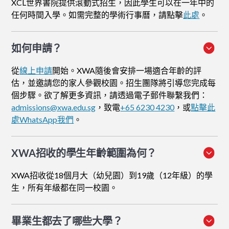
XCL世界書院提供滾動式招生，因此學生可以在一年中的
任何時間入學。如需完整的學術行事曆，請點擊
此處
。
如何申請
？
從
線上申請
開始。XWA隨後會安排一場適合年齡的評
估，並邀請您的家人參觀校園。招生團隊將引導您完成每
個步驟。欲了解更多資訊，請透過電子郵件聯繫我們：
admissions@xwa.edu.sg
，致電
+65 6230 4230
，或
點擊此
處WhatsApp我們
。
XWA招收的學生年齡範圍為何？
XWA招收從18個月大（幼兒園）到19歲（12年級）的學
生，所有年級都在同一校園。
畢業生都去了哪些大學？