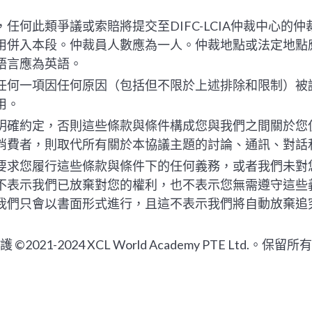
任何此類爭議或索賠將提交至DIFC-LCIA仲裁中心的
用併入本段。仲裁員人數應為一人。仲裁地點或法定地點
語言應為英語。
任何一項因任何原因（包括但不限於上述排除和限制）被
用。
明確約定，否則這些條款與條件構成您與我們之間關於您
消費者，則取代所有關於本協議主題的討論、通訊、對話
要求您履行這些條款與條件下的任何義務，或者我們未對
不表示我們已放棄對您的權利，也不表示您無需遵守這些
我們只會以書面形式進行，且這不表示我們將自動放棄追
21-2024 XCL World Academy PTE Ltd.。保留