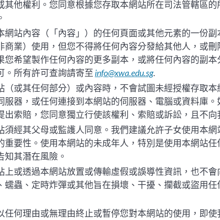
或其他權利。您同意根據您存取本網站所在司法管轄區的
。
本網站內容（「內容」）的任何頁面或其他元素的一份副
非商業）使用，但您不得將任何內容分發給其他人，或刪
果您希望製作任何內容的更多副本，或將任何內容的副本
可。所有許可查詢請寄至
info@xwa.edu.sg
.
站（或其任何部分）或內容時，不會試圖未經授權存取本
伺服器，或任何連接到本網站的伺服器、電腦或資料庫。
提出索賠，您同意獨立行使該權利、索賠或訴訟，且不向
站須經其父母或監護人同意。我們建議允許子女使用本網
的重要性。使用本網站的未成年人，特別是使用本網站任
告知其潛在風險。
站上或透過本網站放置或傳輸虛假或誤導性資訊，也不會
、蠕蟲、定時炸彈或其他旨在損壞、干擾、攔截或盜用任
以任何理由或無理由終止或暫停您對本網站的使用，即使