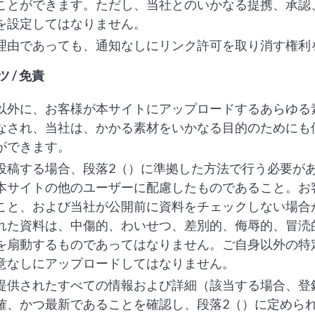
ことができます。ただし、当社とのいかなる提携、承認
を設定してはなりません。
理由であっても、通知なしにリンク許可を取り消す権利
 / 免責
以外に、お客様が本サイトにアップロードするあらゆる
なされ、当社は、かかる素材をいかなる目的のためにも
ができます。
投稿する場合、段落2（）に準拠した方法で行う必要が
本サイトの他のユーザーに配慮したものであること。お
こと、および当社が公開前に資料をチェックしない場合
れた資料は、中傷的、わいせつ、差別的、侮辱的、冒涜
を扇動するものであってはなりません。ご自身以外の特
意なしにアップロードしてはなりません。
提供されたすべての情報および詳細（該当する場合、登
確、かつ最新であることを確認し、段落2（）に定めら