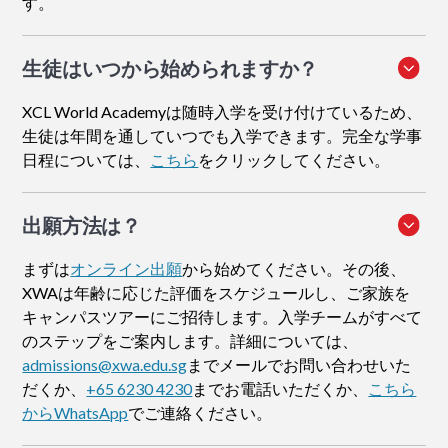
す。
生徒はいつから始められますか？
XCL World Academyは随時入学を受け付けているため、
生徒は年間を通していつでも入学できます。完全な学事
日程については、
こちら
をクリックしてください。
出願方法
は？
まずは
オンライン出願
から始めてください。その後、
XWAは年齢に応じた評価をスケジュールし、ご家族を
キャンパスツアーにご招待します。入学チームがすべて
のステップをご案内します。詳細については、
admissions@xwa.edu.sg
までメールでお問い合わせいた
だくか、
+65 6230 4230
までお電話いただくか、
こちら
からWhatsApp
でご連絡ください。