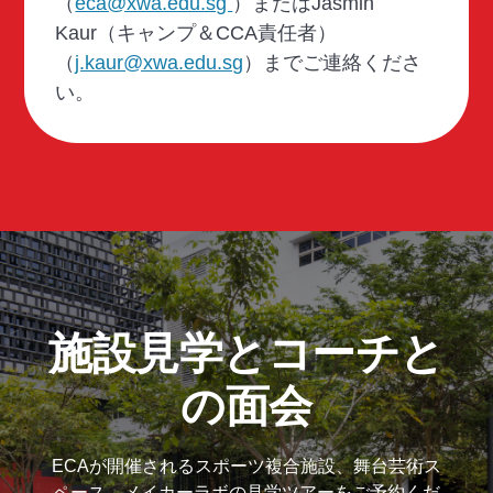
（
eca@xwa.edu.sg
）またはJasmin
Kaur（キャンプ＆CCA責任者）
（
j.kaur@xwa.edu.sg
）までご連絡くださ
い。
施設見学とコーチと
の面会
ECAが開催されるスポーツ複合施設、舞台芸術ス
ペース、メイカーラボの見学ツアーをご予約くだ