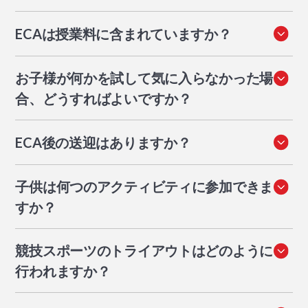
ECAは授業料に含まれていますか？
ほとんどがそうです。XWAの教員が指導するアクティ
お子様が何かを試して気に入らなかった場
ビティは追加料金なしで含まれています。外部インスト
合、どうすればよいですか？
ラクターによる充実プログラムには追加料金がかかりま
す。
問題ありません。各シーズン、生徒は様々なECAを試す
ECA後の送迎はありますか？
ことができます。年間を通して同じECAに留まる義務は
ありません。
はい。XWAでは、ECA終了後にシンガポール各地の指
子供は何つのアクティビティに参加できま
定された降車場所までバスサービスを提供しています。
すか？
ECAシーズン中、お子様は水曜日を除く毎日、1つのア
競技スポーツのトライアウトはどのように
クティビティに参加できます。
行われますか？
各シーズン開始時にチームはトライアウトを実施しま