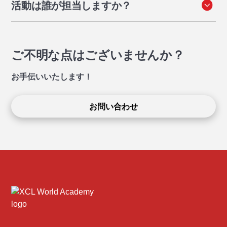
活動は誰が担当しますか？
す。選考はスキルレベルとトレーニングへのコミットメ
ントに基づいて行われます。水泳の場合、選考は100m
無料のECAはXWAの教員が担当します。有料の充実プ
個人メドレーのタイムに基づいて行われます。
ログラムは、XWAの監督と基準のもとで活動する外部
の専門インストラクターが指導します。
ご不明な点はございませんか？
お手伝いいたします！
お問い合わせ