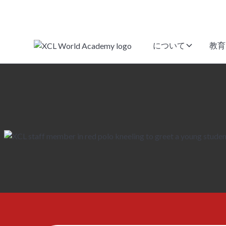
について
教育