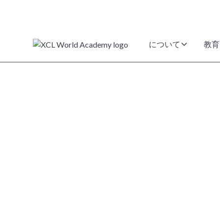
について
教育
XCLワールド
ミーに出願す
次のステップに進むご準備ができましたら、こ