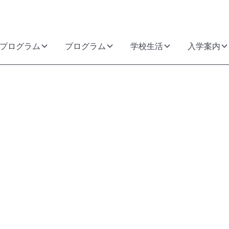
プログラム
プログラム
学校生活
入学案内
アカデ
る
ちらが最適な場所で