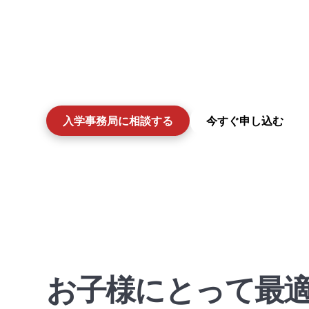
す。XCLワールドアカデミーでは、年間を通
り、最初の出願手続きはわずか数分で完了しま
ンプルでスムーズな手続きとなるよう設計され
ステップで完了します。一部の学年では定員に
様の入学枠を確保するため、お早めの出願をお
入学事務局に相談する
今すぐ申し込む
お子様にとって最