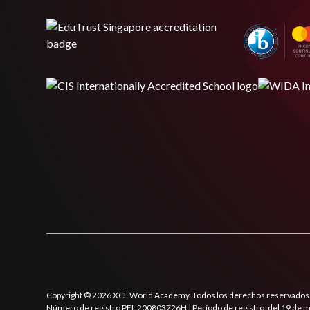
Copyright © 2026 XCL World Academy. Todos los derechos reservados
Número de registro PEI: 200803726H | Período de registro: del 19 de 