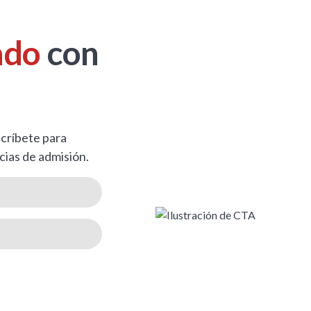
02.09.2012 – 01.09.2013
tor y cualquier agente involucrado. Si su hijo vivirá con un tutor,
isiones antes de la fecha de inicio prevista. Ellos le guiarán a tr
02.09.2011 – 01.09.2012
ado
con
02.09.2010 – 01.09.2011
02.09.2009 – 01.09.2010
scríbete para
02.09.2008 – 01.09.2009
cias de admisión.
02.09.2007 – 01.09.2008
menos 18 meses de edad. Para inscribirse en Pre-K, los ni
 pautas estándar de ubicación por grado, solo los estudia