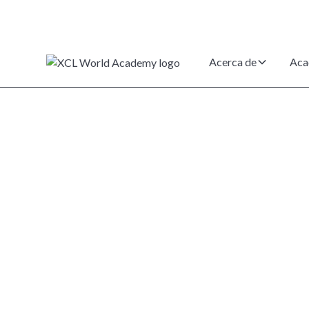
Acerca de
Aca
Lo que necesit
de presentar s
solicitud