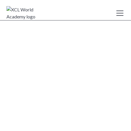
Ce dont vous avez
besoin avant de
postuler
En savoir plus sur les critères d'admission de XCL World
Academy.