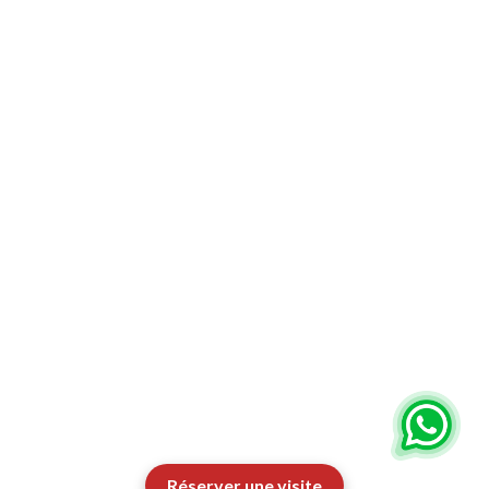
Rencontrez l'équipe
d'orientation
Réservez une visite du campus et discutez
avec nos conseillers d'orientation universitaire
pour savoir comment ils accompagnent les
étudiants tout au long du processus de
candidature.
Réserver une visite