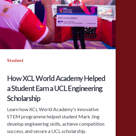
Student
How XCL World Academy Helped
a Student Earn a UCL Engineering
Scholarship
Learn how XCL World Academy's innovative
STEM programme helped student Mark Jing
develop engineering skills, achieve competition
success, and secure a UCL scholarship.