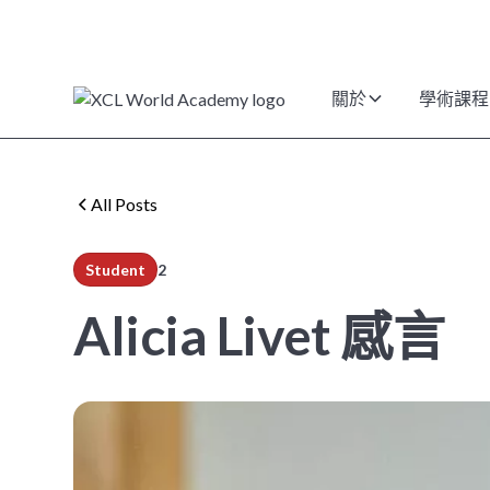
關於
學術課程
All Posts
Student
2
min read
Alicia Livet 感言