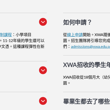
如何申請
？
貫制課程
：小學項目
從
線上申請
開始。XWA隨
。11-12年級的學生還可以
園。招生團隊將引導您完
中文憑。這種課程彈性在新
們：
admissions@xwa.edu.s
XWA招收的學生
XWA招收從18個月大（幼
園。
畢業生都去了哪些