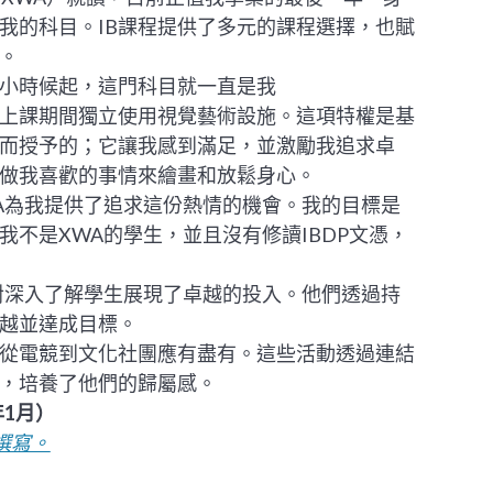
擇我的科目。IB課程提供了多元的課程選擇，也賦
。
小時候起，這門科目就一直是我
上課期間獨立使用視覺藝術設施。這項特權是基
而授予的；它讓我感到滿足，並激勵我追求卓
做我喜歡的事情來繪畫和放鬆身心。
A為我提供了追求這份熱情的機會。我的目標是
不是XWA的學生，並且沒有修讀IBDP文憑，
對深入了解學生展現了卓越的投入。他們透過持
越並達成目標。
從電競到文化社團應有盡有。這些活動透過連結
，培養了他們的歸屬感。
4年1月）
de 撰寫。