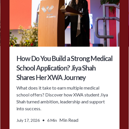
How Do You Build a Strong Medical
School Application? Jiya Shah
Shares Her XWA Journey
What does it take to earn multiple medical
school offers? Discover how XWA student Jiya
Shah turned ambition, leadership and support
into success.
•
Min Read
July 17, 2026
6 Min