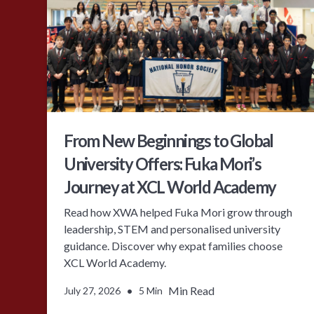
From New Beginnings to Global
University Offers: Fuka Mori’s
Journey at XCL World Academy
Read how XWA helped Fuka Mori grow through
leadership, STEM and personalised university
guidance. Discover why expat families choose
XCL World Academy.
•
Min Read
July 27, 2026
5 Min