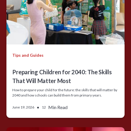
Tips and Guides
Preparing Children for 2040: The Skills
That Will Matter Most
How to prepare your child for the future: the skills that will matter by
2040 and how schools can build them from primary years.
•
Min Read
June 19, 2026
12