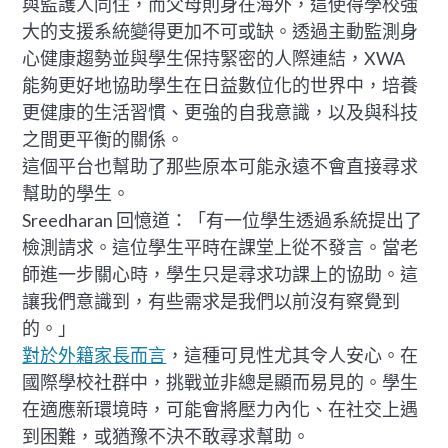
與監護人同住，而父母則身在海外，這使得學校強
大的支援系統變得更加不可或缺。透過主動監測身
心健康趨勢並與學生保持緊密的人際連結，XWA
能夠更好地協助學生在日益數位化的世界中，培養
更健康的生活習慣、更強的自我意識，以及與科技
之間更平衡的關係。
這個平台也幫助了那些原本可能永遠不會直接尋求
幫助的學生。
Sreedharan 回憶道：「有一位學生透過系統提出了
檢測請求。這位學生平時在課堂上從不發言。當老
師進一步關心時，學生只是尋求功課上的協助。這
讓我們意識到，有些需求是我們以前沒有察覺到
的。」
對於外籍家長而言
，這種可見性尤其令人安心。在
國際學校社群中，挑戰並非總是顯而易見的。學生
在適應新環境時，可能會將壓力內化、在社交上遇
到困難，或猶豫不決不敢尋求幫助。