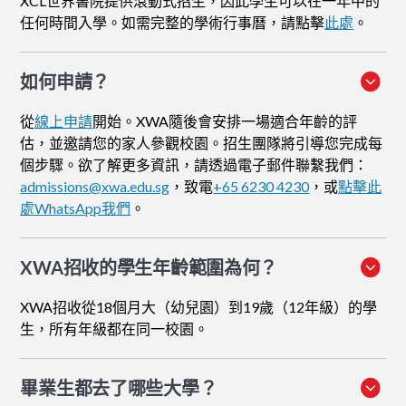
XCL世界書院提供滾動式招生，因此學生可以在一年中的
任何時間入學。如需完整的學術行事曆，請點擊
此處
。
如何申請
？
從
線上申請
開始。XWA隨後會安排一場適合年齡的評
估，並邀請您的家人參觀校園。招生團隊將引導您完成每
個步驟。欲了解更多資訊，請透過電子郵件聯繫我們：
admissions@xwa.edu.sg
，致電
+65 6230 4230
，或
點擊此
處WhatsApp我們
。
XWA招收的學生年齡範圍為何？
XWA招收從18個月大（幼兒園）到19歲（12年級）的學
生，所有年級都在同一校園。
畢業生都去了哪些大學？