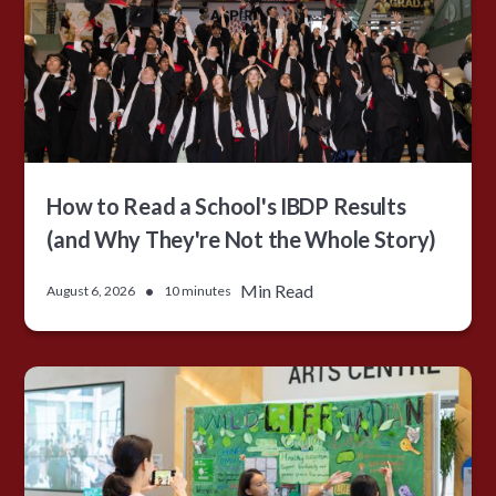
How to Read a School's IBDP Results
(and Why They're Not the Whole Story)
•
Min Read
August 6, 2026
10 minutes