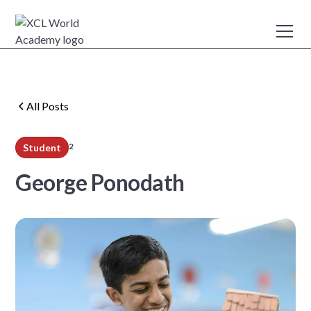
All Posts
2
Student
min read
George Ponodath