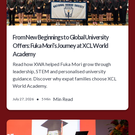
From New Beginnings to Global University
Offers: Fuka Mori’s Journey at XCL World
Academy
Read how XWA helped Fuka Mori grow through
leadership, STEM and personalised university
guidance. Discover why expat families choose XCL
World Academy.
•
Min Read
July 27, 2026
5 Min