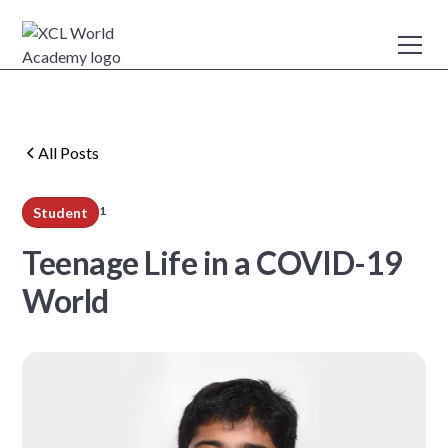
All Posts
1
Student
min read
Teenage Life in a COVID-19
World