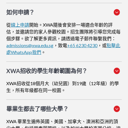
如何申請
？
從
線上申請
開始。XWA隨後會安排一場適合年齡的評
估，並邀請您的家人參觀校園。招生團隊將引導您完成每
個步驟。欲了解更多資訊，請透過電子郵件聯繫我們：
admissions@xwa.edu.sg
，致電
+65 6230 4230
，或
點擊此
處WhatsApp我們
。
XWA招收的學生年齡範圍為何？
XWA招收從18個月大（幼兒園）到19歲（12年級）的學
生，所有年級都在同一校園。
畢業生都去了哪些大學？
XWA 畢業生遍佈英國、美國、加拿大、澳洲和亞洲的頂