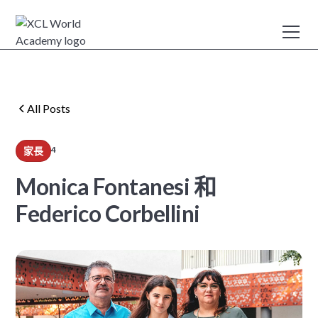
All Posts
4
家長
min read
Monica Fontanesi 和
Federico Corbellini