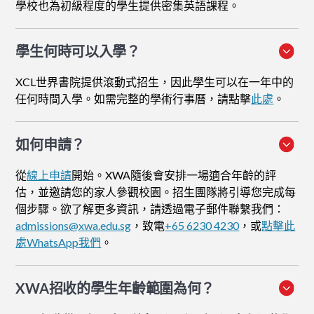
學校也為初級程度的學生提供密集英語課程。
學生何時可以入學？
XCL世界書院提供滾動式招生，因此學生可以在一年中的
任何時間入學。如需完整的學術行事曆，請點擊
此處
。
如何申請
？
從
線上申請
開始。XWA隨後會安排一場適合年齡的評
估，並邀請您的家人參觀校園。招生團隊將引導您完成每
個步驟。欲了解更多資訊，請透過電子郵件聯繫我們：
admissions@xwa.edu.sg
，致電
+65 6230 4230
，或
點擊此
處WhatsApp我們
。
XWA招收的學生年齡範圍為何？