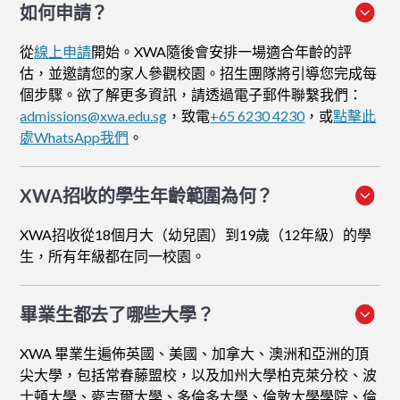
如何申請
？
從
線上申請
開始。XWA隨後會安排一場適合年齡的評
估，並邀請您的家人參觀校園。招生團隊將引導您完成每
個步驟。欲了解更多資訊，請透過電子郵件聯繫我們：
admissions@xwa.edu.sg
，致電
+65 6230 4230
，或
點擊此
處WhatsApp我們
。
XWA招收的學生年齡範圍為何？
XWA招收從18個月大（幼兒園）到19歲（12年級）的學
生，所有年級都在同一校園。
畢業生都去了哪些大學？
XWA 畢業生遍佈英國、美國、加拿大、澳洲和亞洲的頂
尖大學，包括常春藤盟校，以及加州大學柏克萊分校、波
士頓大學、麥吉爾大學、多倫多大學、倫敦大學學院、倫