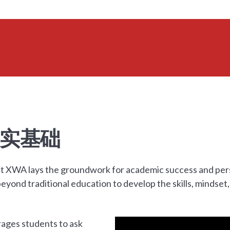
实基础
t XWA lays the groundwork for academic success and pers
beyond traditional education to develop the skills, mindset,
ages students to ask