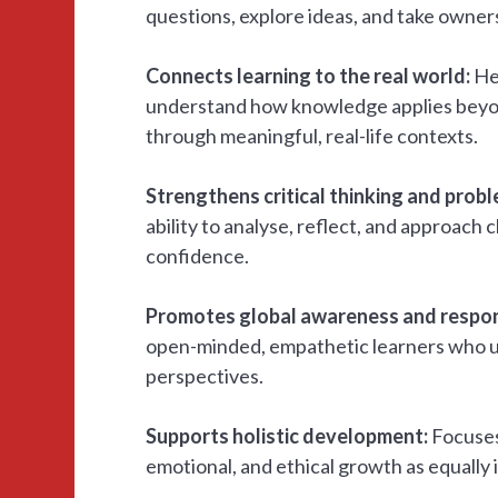
questions, explore ideas, and take owners
Connects learning to the real world:
He
understand how knowledge applies beyo
through meaningful, real-life contexts.
Strengthens critical thinking and prob
ability to analyse, reflect, and approach 
confidence.
Promotes global awareness and respons
open-minded, empathetic learners who 
perspectives.
Supports holistic development:
Focuses
emotional, and ethical growth as equally