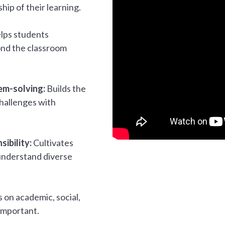
hip of their learning.
lps students
nd the classroom
lem-solving:
Builds the
challenges with
ibility:
Cultivates
understand diverse
 on academic, social,
 important.