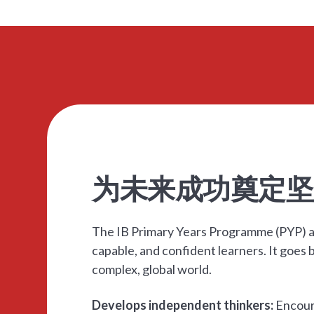
为未来成功奠定坚
The IB Primary Years Programme (PYP) a
capable, and confident learners. It goes 
complex, global world.
Develops independent thinkers:
Encour