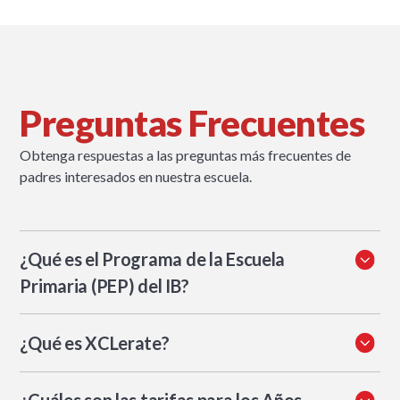
Preguntas Frecuentes
Obtenga respuestas a las preguntas más frecuentes de
padres interesados en nuestra escuela.
¿Qué es el Programa de la Escuela
Primaria (PEP) del IB?
El PEP del IB es un marco curricular utilizado en escuelas
¿Qué es XCLerate?
primarias de todo el mundo. Los estudiantes aprenden a
través de unidades basadas en la indagación que conectan
XCLerate es el programa de habilidades futuras de XWA,
asignaturas en torno a preguntas centrales, desarrollando