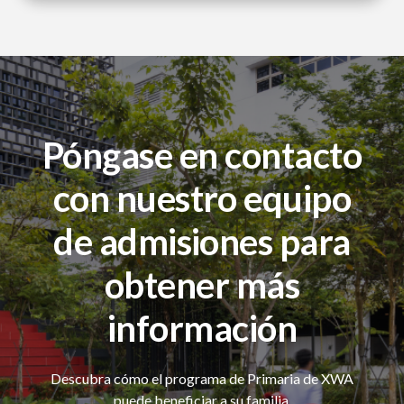
equipo docente. Para el 5º grado, los estudiantes dirigen su
propia indagación extendida en la Exposición del PEP.
Póngase en contacto
con nuestro equipo
de admisiones para
obtener más
información
Descubra cómo el programa de Primaria de XWA
puede beneficiar a su familia.