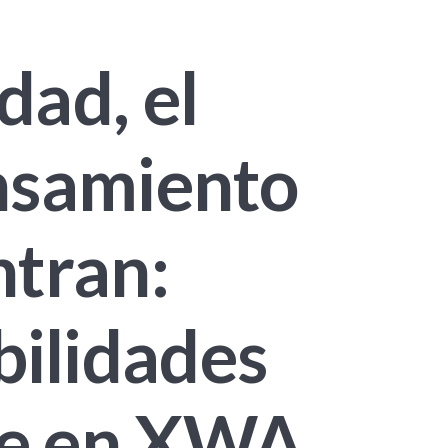
dad, el
ensamiento
ntran:
ilidades
te en XWA