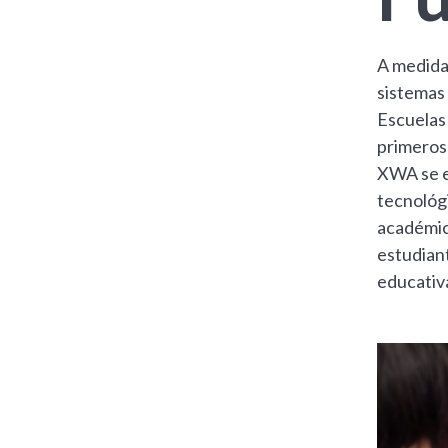
A medida 
sistemas 
Escuelas
primeros
XWA se en
tecnológi
académic
estudiant
educativ