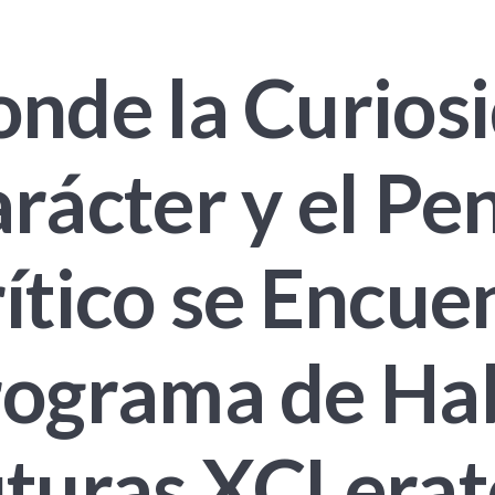
nde la Curiosi
rácter y el P
ítico se Encue
ograma de Hab
uturas XCLera