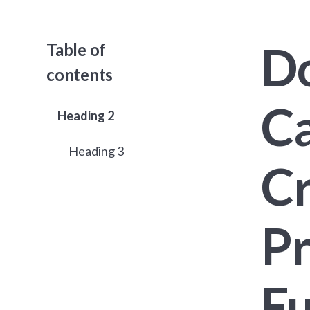
Do
Table of
contents
Ca
Heading 2
Heading 3
Cr
Pr
F