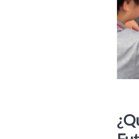
¿Qu
Fu