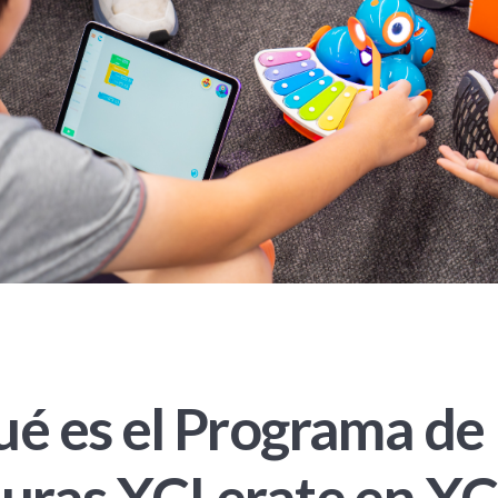
é es el Programa de
turas XCLerate en X