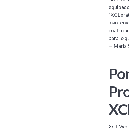
equipados
“XCLerate
mantenien
cuatro a
para lo q
— Maria 
Po
Pro
XC
XCL World