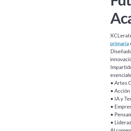
Ac
XCLerate
primaria
Diseñado 
innovaci
Impartid
esenciale
• Artes 
• Acción
• IA y Te
• Empren
• Pensam
• Lideraz
Al comenz