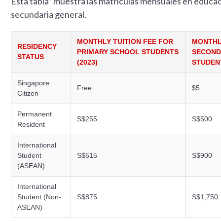
Esta tabla* muestra las matrículas mensuales en educac
secundaria general.
MONTHLY TUITION FEE FOR
MONTHL
RESIDENCY
PRIMARY SCHOOL STUDENTS
SECOND
STATUS
(2023)
STUDENT
Singapore
Free
$5
Citizen
Permanent
S$255
S$500
Resident
International
Student
S$515
S$900
(ASEAN)
International
Student (Non-
S$875
S$1,750
ASEAN)