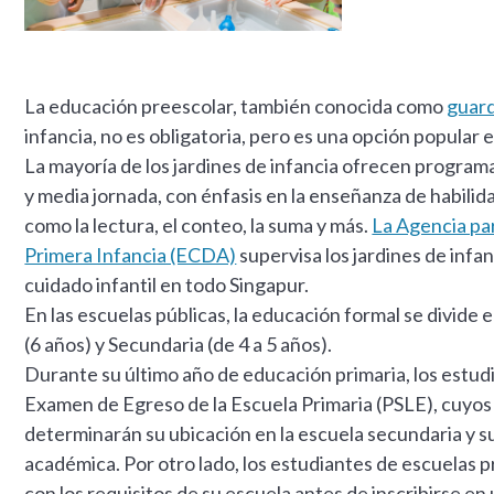
La educación preescolar, también conocida como
guard
infancia, no es obligatoria, pero es una opción popular
La mayoría de los jardines de infancia ofrecen program
y media jornada, con énfasis en la enseñanza de habil
como la lectura, el conteo, la suma y más.
La Agencia par
Primera Infancia (ECDA)
supervisa los jardines de infan
cuidado infantil en todo Singapur.
En las escuelas públicas, la educación formal se divide 
(6 años) y Secundaria (de 4 a 5 años).
Durante su último año de educación primaria, los estud
Examen de Egreso de la Escuela Primaria (PSLE), cuyos
determinarán su ubicación en la escuela secundaria y s
académica. Por otro lado, los estudiantes de escuelas 
con los requisitos de su escuela antes de inscribirse e