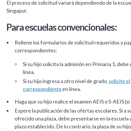
El proceso de solicitud variará dependiendo de la escuel
Singapur.
Para escuelas convencionales:
Rellene los formularios de solicitud requeridos y pa
correspondientes:
Si su hijo solicita la admisión en Primaria 1, debe
línea.
Si su hijo ingresa a otro nivel de grado,
solicite 
correspondiente
en línea.
Haga que su hijo realice el examen AEIS o S-AEIS (s
Espere la publicación de las ofertas escolares. Si a su
ofrecido una plaza, debe presentarse en la escuela
plazo establecido. De lo contrario, la plaza de su hij