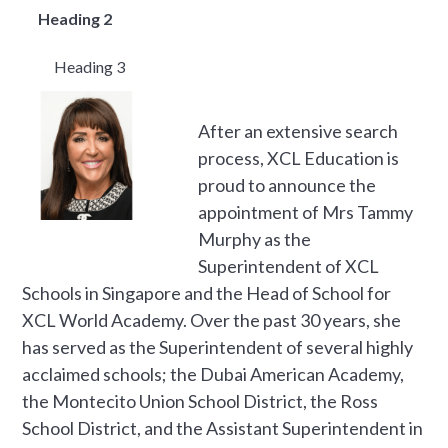
Heading 2
Heading 3
After an extensive search
process, XCL Education is
proud to announce the
appointment of Mrs Tammy
Murphy as the
Superintendent of XCL
Schools in Singapore and the Head of School for
XCL World Academy. Over the past 30 years, she
has served as the Superintendent of several highly
acclaimed schools; the Dubai American Academy,
the Montecito Union School District, the Ross
School District, and the Assistant Superintendent in