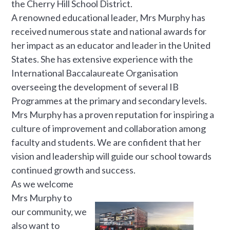
the Cherry Hill School District.
A renowned educational leader, Mrs Murphy has
received numerous state and national awards for
her impact as an educator and leader in the United
States. She has extensive experience with the
International Baccalaureate Organisation
overseeing the development of several IB
Programmes at the primary and secondary levels.
Mrs Murphy has a proven reputation for inspiring a
culture of improvement and collaboration among
faculty and students. We are confident that her
vision and leadership will guide our school towards
continued growth and success.
As we welcome
Mrs Murphy to
our community, we
also want to