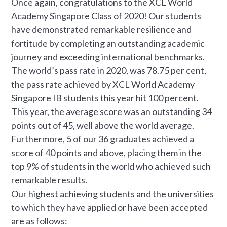
Once again, congratulations to the XCL World
Academy Singapore Class of 2020! Our students
have demonstrated remarkable resilience and
fortitude by completing an outstanding academic
journey and exceeding international benchmarks.
The world’s pass rate in 2020, was 78.75 per cent,
the pass rate achieved by XCL World Academy
Singapore IB students this year hit 100 percent.
This year, the average score was an outstanding 34
points out of 45, well above the world average.
Furthermore, 5 of our 36 graduates achieved a
score of 40 points and above, placing them in the
top 9% of students in the world who achieved such
remarkable results.
Our highest achieving students and the universities
to which they have applied or have been accepted
are as follows: