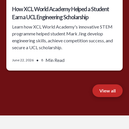
How XCL World Academy Helped a Student
Earn a UCL Engineering Scholarship
Learn how XCL World Academy's innovative STEM
programme helped student Mark Jing develop
engineering skills, achieve competition success, and
secure a UCL scholarship.
•
Min Read
June 22, 2026
8
View all