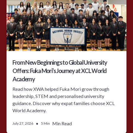
From New Beginnings to Global University
Offers: Fuka Mori’s Journey at XCL World
Academy
Read how XWA helped Fuka Mori grow through
leadership, STEM and personalised university
guidance. Discover why expat families choose XCL
World Academy.
•
Min Read
July 27, 2026
5 Min