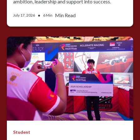
ambition, leadership and support into success.
•
Min Read
July 17, 2026
6 Min
Student