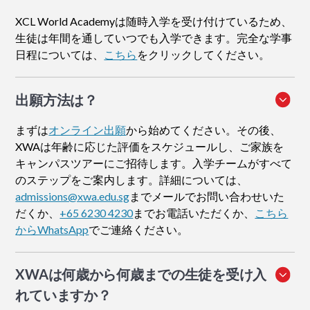
XCL World Academyは随時入学を受け付けているため、
生徒は年間を通していつでも入学できます。完全な学事
日程については、
こちら
をクリックしてください。
出願方法
は？
まずは
オンライン出願
から始めてください。その後、
XWAは年齢に応じた評価をスケジュールし、ご家族を
キャンパスツアーにご招待します。入学チームがすべて
のステップをご案内します。詳細については、
admissions@xwa.edu.sg
までメールでお問い合わせいた
だくか、
+65 6230 4230
までお電話いただくか、
こちら
からWhatsApp
でご連絡ください。
XWAは何歳から何歳までの生徒を受け入
れていますか？