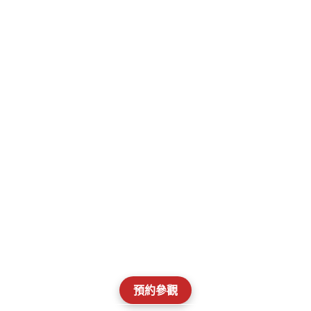
參觀游泳池、運動場
和體育館，會見教
練，並詢問體育課和
競技途徑在您孩子年
級的運作方式。
360°探索XWA體育設施
預約參觀