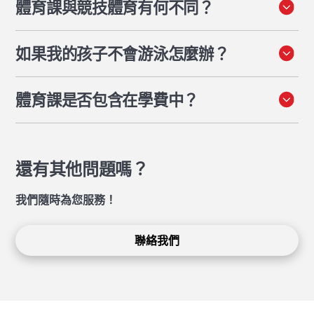
體育課與競技體育有何不同？
為準備好進一步挑戰的學生提供延伸選項，以及為仍在培
養技能的學生提供鷹架式支持。目標是讓每位學生都能成
從幼兒園到十二年級，體育課是每位學生的課程內容之
功參與，並從各自的起點建立能力。
如果我的孩子不會游泳怎麼辦？
一。課程重點在於培養學生的身體素養、參與度以及在廣
泛活動中的能力。競技體育則是一項課外活動，專為希望
許多學生來到 XWA 時，可能沒有游泳經驗或對水感到恐
接受訓練並參加團隊比賽的學生設計。學生若透過體育課
體育課是否包含在學費中？
懼。溫水 0.8 公尺深的學習泳池，加上每堂課兩位合格教
發現自己喜歡的運動，可以透過競技課程進一步發展。完
師的小班教學，讓學生能夠按照自己的步調建立自信和技
整詳情請參閱下方「
體育運動
」部分。
是的。體育課是核心課程的一部分，並已包含在學費中。
能。到小學畢業時，大多數學生都能熟練掌握自由式、仰
式和蛙式。
還有其他問題嗎？
我們隨時為您服務！
聯絡我們