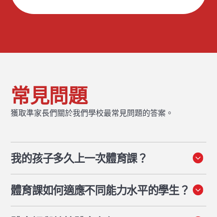
常見問題
獲取準家長們關於我們學校最常見問題的答案。
我的孩子多久上一次體育課？
從幼兒園到十二年級，學生每週至少有兩堂體育課。在幼
體育課如何適應不同能力水平的學生？
兒園和小學階段，一半的體育課時間會在泳池中進行。
課程設計旨在讓每位學生都能獲得適當的挑戰。任務包含