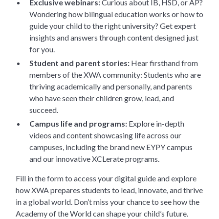
Exclusive webinars:
Curious about IB, HSD, or AP?
Wondering how bilingual education works or how to
guide your child to the right university? Get expert
insights and answers through content designed just
for you.
Student and parent stories:
Hear firsthand from
members of the XWA community: Students who are
thriving academically and personally, and parents
who have seen their children grow, lead, and
succeed.
Campus life and programs:
Explore in-depth
videos and content showcasing life across our
campuses, including the brand new EYPY campus
and our innovative XCLerate programs.
Fill in the form to access your digital guide and explore
how XWA prepares students to lead, innovate, and thrive
in a global world. Don’t miss your chance to see how the
Academy of the World can shape your child’s future.