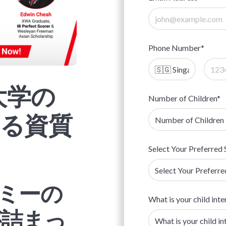
Phone Number*
大学の
Number of Children*
る資質
Select Your Preferred 
デミーの
What is your child inte
が詰まっ