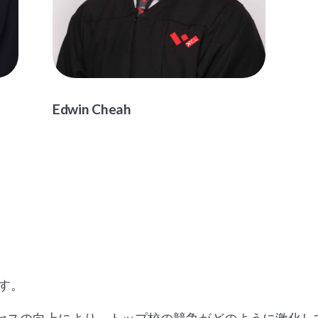
Edwin Cheah
す。