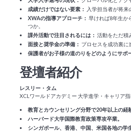
大学入学選考の現状：
グローバル化とアク
成績だけではない要素：
入学担当者が将来
XWAの指導アプローチ：
早ければ8年生か
つか。
課外活動で注目されるには：
活動をただ積
面接と奨学金の準備：
プロセスを成功裏に
保護者がお子様の道のりをどのようにサポ
登壇者紹介
レスリー・タム
XCLワールドアカデミー 大学進学・キャリア
教育とカウンセリング分野で20年以上の経
ハーバード大学国際教育政策専攻卒業。
シンガポール、香港、中国、米国各地の学