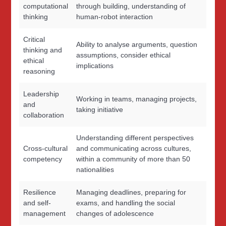
computational
through building, understanding of
thinking
human-robot interaction
Critical
Ability to analyse arguments, question
thinking and
assumptions, consider ethical
ethical
implications
reasoning
Leadership
Working in teams, managing projects,
and
taking initiative
collaboration
Understanding different perspectives
Cross-cultural
and communicating across cultures,
competency
within a community of more than 50
nationalities
Resilience
Managing deadlines, preparing for
and self-
exams, and handling the social
management
changes of adolescence