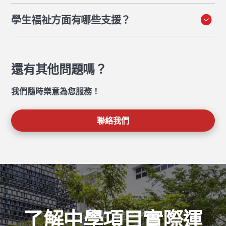
動，以及與聯合國永續發展目標（應對氣候、健康和不平
十年級學生可以完成MYP電子評估，以獲得由國際文憑
等挑戰的全球框架）相符的社區服務計畫。學生們也參與
學生福祉方面有哪些支援？
組織頒發和授權的完整MYP證書。這為MYP成就提供了
展覽和成果發表會、拼字比賽，以及包括世界學者盃、模
官方認可，並有助於加強高中和大學的申請。
擬聯合國、全國數學競賽和物理碗在內的各項比賽。
每位學生都有一位導師（每日聯繫）、年級主任（學術和
社交指導）、學生生活主任（更廣泛的福祉）以及一位專
職的社會情感學校輔導員提供支援。學生每週還會上一次
還有其他問題嗎？
PSHE課程。
我們隨時樂意為您服務！
聯絡我們
了解中學項目實際運