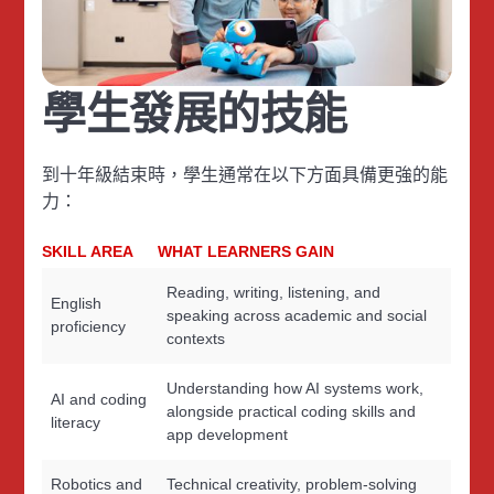
學生發展的技能
到十年級結束時，學生通常在以下方面具備更強的能
力：
SKILL AREA
WHAT LEARNERS GAIN
Reading, writing, listening, and
English
speaking across academic and social
proficiency
contexts
Understanding how AI systems work,
AI and coding
alongside practical coding skills and
literacy
app development
Robotics and
Technical creativity, problem-solving