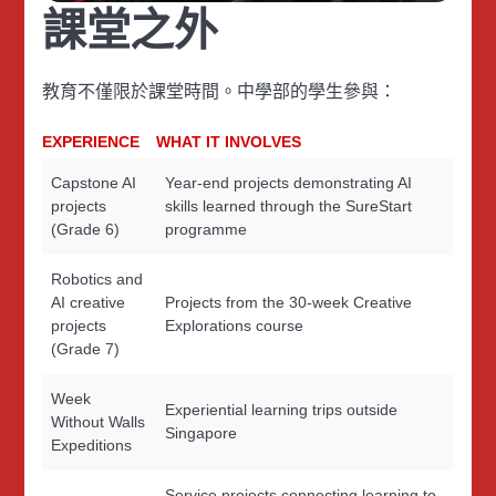
課堂之外
教育不僅限於課堂時間。中學部的學生參與：
EXPERIENCE
WHAT IT INVOLVES
Capstone AI
Year-end projects demonstrating AI
projects
skills learned through the SureStart
(Grade 6)
programme
Robotics and
AI creative
Projects from the 30-week Creative
projects
Explorations course
(Grade 7)
Week
Experiential learning trips outside
Without Walls
Singapore
Expeditions
Service projects connecting learning to