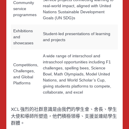
Community
real-world impact, aligned with United
service
Nations Sustainable Development
programmes
Goals (UN SDG)s
Exhibitions
Student-led presentations of learning
and
and projects
showcases
A wide range of interschool and
intraschool opportunities including F1
Competitions,
challenges, spelling bees, Science
Challenges,
Bowl, Math Olympiads, Model United
and Global
Nations, and World Scholar’s Cup,
Platforms
giving students platforms to compete,
collaborate, and excel
XCL 強烈的社群意識是由我們的學生會、舍長、學生
大使和導師所塑造，他們積極領導、支援並連結學生
群體。