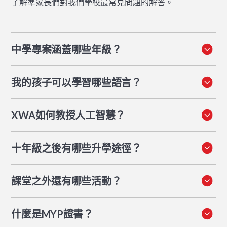
了解準家長們對我們學校最常見問題的解答。
中學專案涵蓋哪些年級？
涵蓋六年級至十年級，適用於11至16歲的學生。該課程
我的孩子可以學習哪些語言？
遵循IB中學專案（MYP）框架。
學生可以從兩種語言途徑中選擇。對於語言A（他們最強
XWA如何教授人工智慧？
或母語），選項有英語、日語或中文。對於語言習得，學
生可以選擇普通話、法語、西班牙語或英語作為附加語
XWA將人工智慧素養和機器人技術融入MYP核心課程。
言。
十年級之後有哪些升學途徑
？
六年級和七年級的每位學生都完成結構化的全年課程。六
年級學生透過SureStart人工智慧課程，獲得大學支持的指
三種選擇：IB文憑課程、包含大學先修課程（AP）的高
導。七年級學生則完成由Safinah Ali博士指導的「機器人
課堂之外還有哪些活動？
中文憑，或兩者結合。MYP強調探究、跨學科思維和學
與人工智慧創意探索」30週課程。
生自主性，為學生準備好適合他們優勢和目標的任何升學
中學部的學生在六年級參與頂石人工智慧專案，七年級參
途徑。
什麼是MYP證書
？
與機器人與人工智慧創意專案，還有「無牆週」探險活