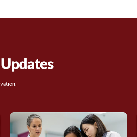
d Updates
vation.