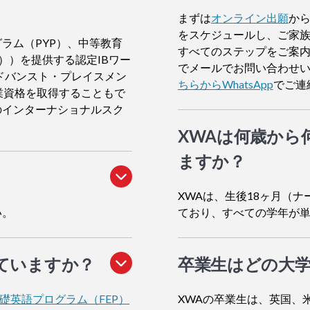
まずは
オンライン出願
から
をスケジュールし、ご家
ラム（PYP）、中等教育
すべてのステップをご案
））を提供する認定IBワー
でメールでお問い合わせ
アドバンスト・プレイスメン
ちらからWhatsApp
でご連
業資格を取得することもで
のインターナショナルスク
XWAは何歳から
ますか？
XWAは、生後18ヶ月（ナ
い。
ており、すべての学年が
ていますか？
卒業生はどの大
礎英語プログラム（FEP）
XWAの卒業生は、英国、