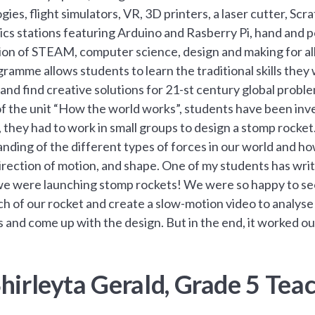
gies, flight simulators, VR, 3D printers, a laser cutter, S
ics stations featuring Arduino and Rasberry Pi, hand and po
ion of STEAM, computer science, design and making for all
ramme allows students to learn the traditional skills they w
 and find creative solutions for 21-st century global probl
of the unit “How the world works”, students have been inv
k, they had to work in small groups to design a stomp rocket
nding of the different types of forces in our world and ho
irection of motion, and shape. One of my students has writt
e were launching stomp rockets! We were so happy to see it
ch of our rocket and create a slow-motion video to analyse 
s and come up with the design. But in the end, it worked out
hirleyta Gerald, Grade 5 Tea