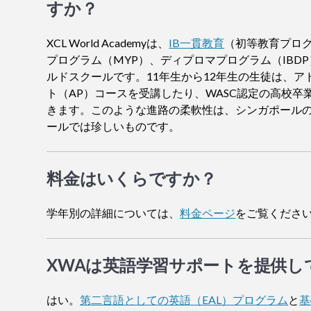
すか？
XCL World Academyは、
IB一貫教育
（初等教育プログ
プログラム（MYP）、ディプロマプログラム（IBDP
ルドスクールです。11年生から12年生の生徒は、
ト（AP）コースを受講したり、WASC認定の高校卒
きます。このような進路の柔軟性は、シンガポール
ールでは珍しいものです。
料金はいくらですか？
学年別の詳細については、
料金ページ
をご覧くださ
XWAは英語学習サポートを提供し
はい。
第二言語としての英語（EAL）プログラム
と
基