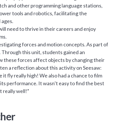
cratch and other programming language stations,
wer tools and robotics, facilitating the
 ages.
ill need to thrive in their careers and enjoy
ems.
estigating forces and motion concepts. As part of
. Through this unit, students gained an
w these forces affect objects by changing their
en a reflection about this activity on Seesaw:
 fly really high! We also had a chance to film
its performance. It wasn’t easy to find the best
 really well!”
cher