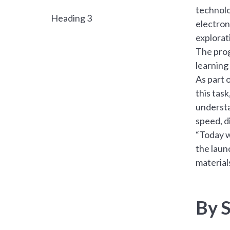
technolo
Heading 3
electron
explorat
The prog
learning
As part 
this tas
understa
speed, d
“Today w
the laun
material
By S