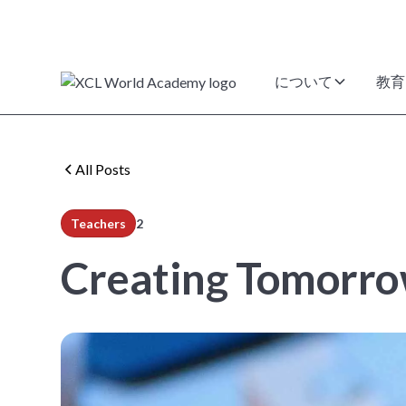
について
教育
All Posts
Teachers
2
min read
Creating Tomorro