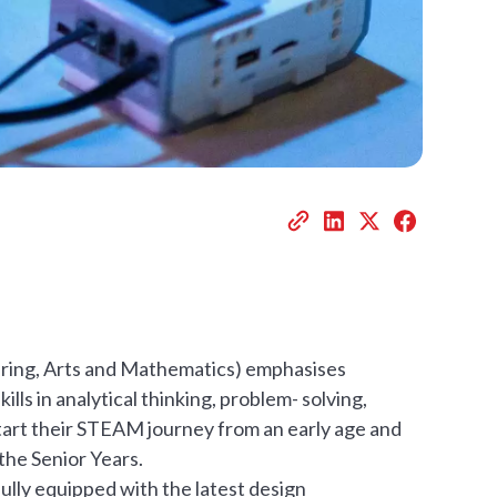
ring, Arts and Mathematics) emphasises
lls in analytical thinking, problem- solving,
art their STEAM journey from an early age and
the Senior Years.
ully equipped with the latest design