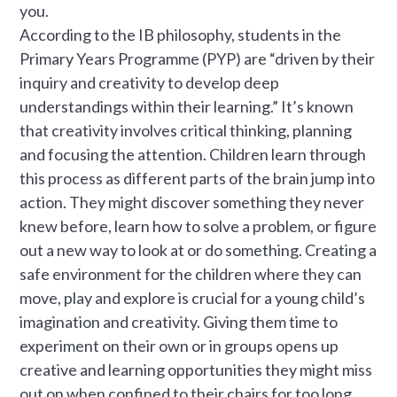
you.
According to the IB philosophy, students in the
Primary Years Programme (PYP) are “driven by their
inquiry and creativity to develop deep
understandings within their learning.” It’s known
that creativity involves critical thinking, planning
and focusing the attention. Children learn through
this process as different parts of the brain jump into
action. They might discover something they never
knew before, learn how to solve a problem, or figure
out a new way to look at or do something. Creating a
safe environment for the children where they can
move, play and explore is crucial for a young child’s
imagination and creativity. Giving them time to
experiment on their own or in groups opens up
creative and learning opportunities they might miss
out on when confined to their chairs for too long.