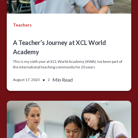
Teachers
A Teacher’s Journey at XCL World
Academy
This is my sixth year at XCL World Academy (XWA). Ive been part of
the international teaching community for 20 years
•
Min Read
August 17, 2023
2