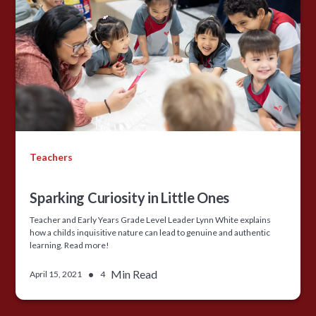
Teachers
Sparking Curiosity in Little Ones
Teacher and Early Years Grade Level Leader Lynn White explains
how a childs inquisitive nature can lead to genuine and authentic
learning. Read more!
•
Min Read
April 15, 2021
4