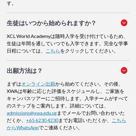
す。
生徒はいつから始められますか？
XCL World Academyは随時入学を受け付けているため、
生徒は年間を通していつでも入学できます。完全な学事
日程については、
こちら
をクリックしてください。
出願方法
は？
まずは
オンライン出願
から始めてください。その後、
XWAは年齢に応じた評価をスケジュールし、ご家族を
キャンパスツアーにご招待します。入学チームがすべて
のステップをご案内します。詳細については、
admissions@xwa.edu.sg
までメールでお問い合わせいた
だくか、
+65 6230 4230
までお電話いただくか、
こちら
からWhatsApp
でご連絡ください。