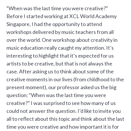
“When was the last time you were creative?”
Before I started working at XCL World Academy
Singapore, I had the opportunity to attend
workshops delivered by music teachers from all
over the world. One workshop about creativity in
music education really caught my attention. It’s
interesting to highlight that it’s expected for us
artists to be creative, but that is not always the
case. After asking us to think about some of the
creative moments in our lives (from childhood to the
present moment), our professor asked us the big
question: “When was the last time you were
creative?” I was surprised to see how many of us
could not answer the question. I’d like to invite you
all to reflect about this topic and think about the last
time you were creative and how important it is for